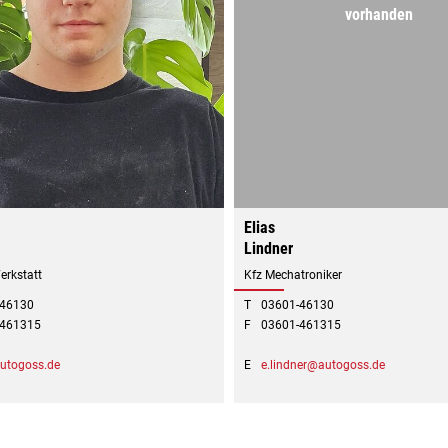
vorhanden
Elias
Lindner
erkstatt
Kfz Mechatroniker
-46130
T
03601-46130
-461315
F
03601-461315
utogoss.de
E
e.lindner@autogoss.de