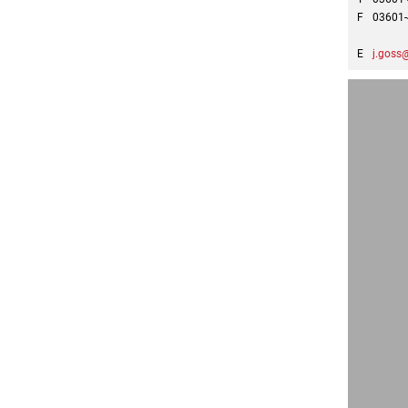
F
03601
E
j.goss