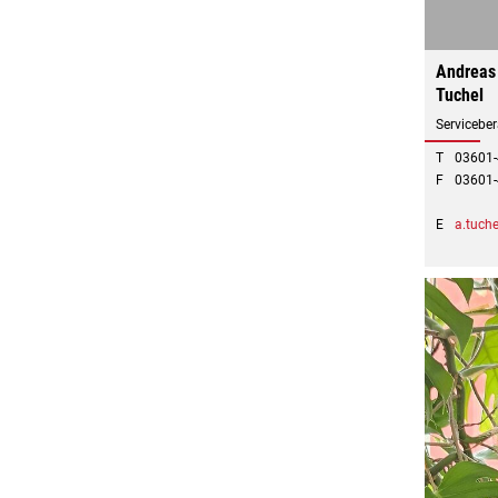
Andreas
Tuchel
Serviceber
T
03601
F
03601
E
a.tuch