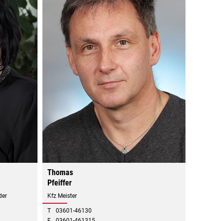
Thomas
Pfeiffer
der
Kfz Meister
T
03601-46130
F
03601-461315