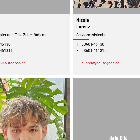
Nicole
Lorenz
ater und Teile-Zubehördienst
Serviceassistentin
-46130
T
03601-46130
-461315
F
03601-461315
el@autogoss.de
E
n.lorenz@autogoss.de
Kein Bild