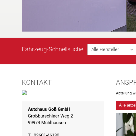
Fahrzeug-
Schnellsuche
Alle Hersteller
KONTAKT
ANSP
Abteilung w
Alle anze
Autohaus Goß GmbH
Großburschlaer Weg 2
99974 Mühlhausen
T
03601-46130