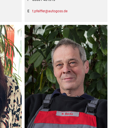
E
t.pfeiffer@autogoss.de