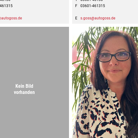
-461315
F
03601-461315
@autogoss.de
E
s.goss@autogoss.de
Kein Bild
vorhanden