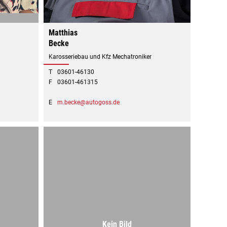
Matthias
Becke
Karosseriebau und Kfz Mechatroniker
T
03601-46130
F
03601-461315
E
m.becke@autogoss.de
Kein Bild