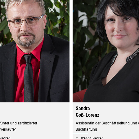
Sandra
Goß-Lorenz
ührer und zertifizierter
Assistentin der Geschäftsleitung und 
verkäufer
Buchhaltung
-46130
T
03601-46130