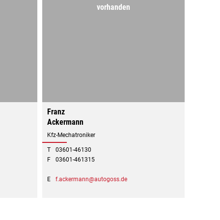
vorhanden
Franz
Ackermann
Kfz-Mechatroniker
T
03601-46130
F
03601-461315
E
f.ackermann@autogoss.de