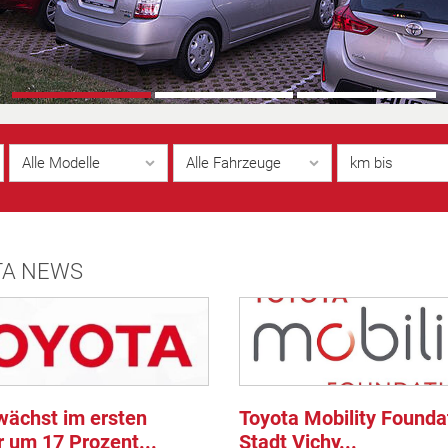
Alle Modelle
Alle Fahrzeuge
km bis
TA NEWS
wächst im ersten
Toyota Mobility Founda
r um 17 Prozent...
Stadt Vichy...