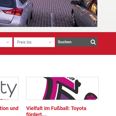
Suchen
Preis bis
tion und
Vielfalt im Fußball: Toyota
fördert...