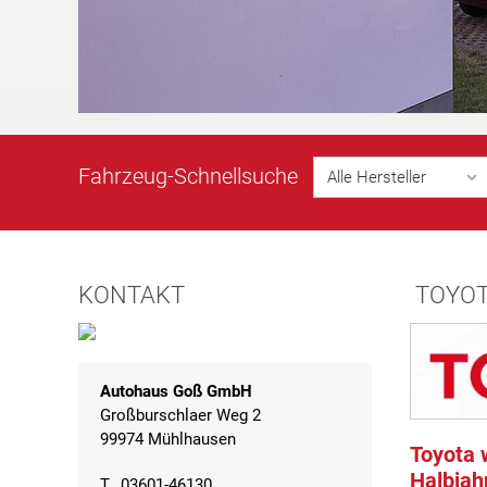
Fahrzeug-
Schnellsuche
Alle Hersteller
KONTAKT
TOYO
Autohaus Goß GmbH
Großburschlaer Weg 2
99974 Mühlhausen
Toyota 
Halbjah
T
03601-46130